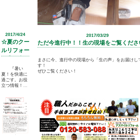
のお宅のエア
コンの効きは
大丈夫です
か？
『温度も下げ
2017/4/24
2017/03/29
てるのに効き
☆夏のクー
が悪い・・』
ただ今進行中！！生の現場をご覧くださ
ひょっとした
ルリフォー
ら、お庭が原
ム①☆窓・
因かもしれま
まさに今、進行中の現場から「生の声」をお届けし
せんね！
す！
玄関対策
『暑い
ぜひご覧ください！
夏！を快適に
そこで！！
過ごす。お役
立つ情報！』
『夏のクール
リフォーム第
三弾！！』
4月に入り全
国で気温が高
今回は"お庭特
く早くも夏の
集"
暑さを体感す
お庭から日差
るようになり
しをコントロ
ましたね。
ールする為の
夏の『ムッ』
ポイントとお