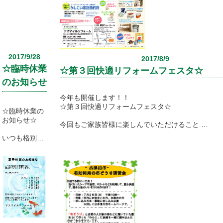
２０１７年も残すところ約二ヶ月になりましたね。
ーム計画
年末年始にご家族が揃われる時に、ご家族皆さんで
を立てるのに
リフォームの計画を立ててみてはいかがですか？
最適です！と
ご家族の理想をカタチにしてみませんか？
お話しました
年末年始がチャンス！！
が、今回は
リフォームの計画についてもお話させていただいて
大掃除の手順
2017/9/28
やコツを具体
2017/8/9
是非、タイトルをクリックしてご覧くださいね！
的に紹介した
☆臨時休業
☆第３回快適リフォームフェスタ☆
いと思いま
のお知らせ
＊＊＊アスマイルリフォームで気になる施工事例を
す。
ク！＊＊＊
どこから始め
☆
今年も開催します！！
よう？どこま
☆第３回快適リフォームフェスタ☆
http://www.ho-yu-koumuten.com/list/index_1.html
☆臨時休業の
でやろう？を
お知らせ☆
解決しま
今回もご家族皆様に楽しんでいただけること
す！！
間違いなし！！のイベント内容です。
いつも格別の
ご愛顧を賜り
ちょっと気が
大好評のプレゼント企画や手作り木工作品もありま
ありがとうご
重いですが、
ざいます。
今年の汚れは
是非、お友達もお誘いあわせの上お気軽にお越しく
誠に勝手なが
今年のうち
チラシはなくても大丈夫ですよ！
ら、アスマイ
に！
当日、スタッフにアスマイルのホームページを見た
ルリフォーム
と、お声がけ下さい！
の店舗は
壁紙選びのポ
9月30日
イント！の特
皆様のご参加を心よりお待ちしております♪
（土）は臨時
集もあります