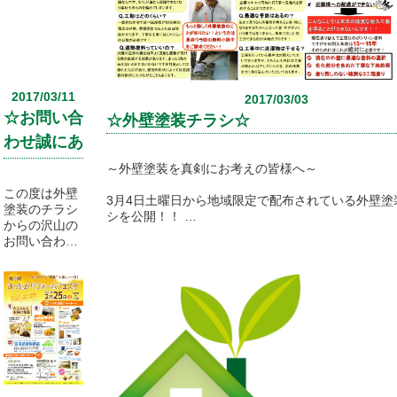
っとくる暑さ
ススメの商品
は不快なだけ
を
でなく熱中症
ご紹介いたし
など、健康を
ます！！
損ねることさ
えあります。
2017/03/11
2017/03/03
夏本番に向け
☆お問い合
て家の中で快
☆外壁塗装チラシ☆
適に過ごせる
わせ誠にあ
ように先取り
りがとうご
リフォームは
～外壁塗装を真剣にお考えの皆様へ～
いかがです
ざいます☆
この度は外壁
か？？
3月4日土曜日から地域限定で配布されている外壁塗
塗装のチラシ
シを公開！！
からの沢山の
外壁塗装工事を絶対に失敗されたくない方！！
お問い合わせ
画面のチラシをクリックしてください！！
誠にありがと
詳しい情報が掲載されます(^^)/
うございま
す。
特に見ていただきたいのが、私達が3ヶ月かけて丁
ました無料小冊子！！
無料お見積り
無料お見積り依頼を頂いたお客様限定でプレゼント
依頼でプレゼ
す。
ントさせて頂
いています
「無料小冊