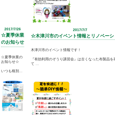
休業とさせて
よ！
いただきま
大掃除の後は
す。
壁紙もリフォ
ームすると
ホームページ
よりリラック
からのお問い
スしたお家に
2017/7/26
2017/7/7
合わせは
なりますよ！
☆夏季休業
受け付けてお
☆木津川市のイベント情報とリノベーシ
りますので、
詳細はタイト
のお知らせ
よろしく
ルをクリック
☆
お願いいたし
してください
木津川市のイベント情報です！
ます。
ね！
☆夏季休業の
『有効利用のぞうり講習会』は古くなった布製品を
お知らせ☆
て
手作りで布ぞうりにリメイクするイベントです。
いつも格別の
ご愛顧を賜り
物があふれる時代だからこそ、物のリサイクルやご
ありがとうご
について
ざいます。
考えたいものですね！
誠に勝手なが
ら、アスマイ
布ぞうりを通して昔の生活の環境に対する負荷につ
ルリフォーム
え、
の店舗は
また、自身のライフスタイルを考えるのもいいです
８月１３日
（日）～１７
布製品からの「布ぞうり」へのリサイクルは