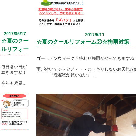
が、実際に梅
雨入りすると
”雨”は本当に
家事の妨げで
すよね！
2017/05/17
2017/5/11
特に洗濯
☆夏のクー
物！！
☆夏のクールリフォーム②☆梅雨対策
ルリフォー
梅雨に入ると
ム③☆お庭
部屋中洗濯物
ゴールデンウィークも終わり梅雨がやってきますね
でいっぱい！
対策
毎日暑い日が
で悩んで
雨が続いてジメジメ・・・スッキリしないお天気が
続きますね！
らっしゃる方
『洗濯物が乾かない』
必見！！
『部屋中湿気でニオイも気になる』
今年も扇風
など、お家の中のトラブルも多い時期ですね！
機・エアコン
今回は、お手
のお掃除をし
軽にそんな悩
そこで！！
て夏に向けて
みを解消でき
【夏のクールリフォーム第二弾！！】
の準備を
る
すすめていま
『梅雨の便利
今回は、梅雨対策で雨・湿気リフォーム特集！
した(^^♪
アイテム』を
梅雨を快適に過ごす為のポイントやおすすめ商品を
ご紹介いたし
ご紹介します。
エアコンとい
ます！
えば、皆さん