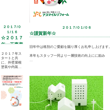
是非、お友達
お待ちしてお
もお誘いあわ
ります。
せの上、お気
軽に遊びにい
★見積り★相
らしてくださ
談★調査★も
い(^^♪
ちろん無
２０１７/０
２０１７/０１/０６
料！！
当日、スタッ
１/１６
お気軽にお問
☆謹賀新年☆
フに「ホーム
い合わせくだ
☆２０１７
ページを見
さい！！
年 工事着
た」と言って
旧年中は格別のご愛顧を賜り厚くお礼申し上げます
いただいたら
工中！！☆
２０１７年ス
チラシは不要
本年もスタッフ一同より一層技術の向上にに励み
タートと共
です♪
に、外壁屋根
お客様に「アスマイルさんに頼んでよかった！！」
塗装や内装な
ど次々と工事
♪♪♪詳細はチ
言っていただけるように頑張っていきます！！
がスタートし
ラシをクリッ
ています！！
ク♪♪♪
今年も、昨年同様のご愛顧をよろしくお願い申し上
店舗には、春
皆様のご健康とご多幸を心よりお祈り申し上げます
の新生活に向
けてのリフォ
尚、本日1月6日から平常通り営業させていただい
ームのご相談
(子供部屋の間
ので、よろしくお願いいたします。