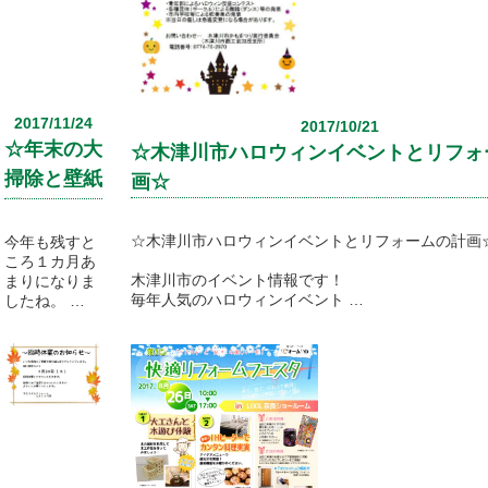
2017/11/24
2017/10/21
☆年末の大
☆木津川市ハロウィンイベントとリフォ
掃除と壁紙
画☆
選びのポイ
ント！☆
☆木津川市ハロウィンイベントとリフォームの計画
今年も残すと
ころ１カ月あ
木津川市のイベント情報です！
まりになりま
毎年人気のハロウィンイベント
したね。
木津川市かもまつり
年末といえ
～ハロー・イン・kamo～
ば…毎年の課
題！！大掃除
が今年も開催されます！！
ですね！
是非、木津川市で秋の休日を満喫してくださいね。
前回の最新情
報で年末の大
掃除はリフォ