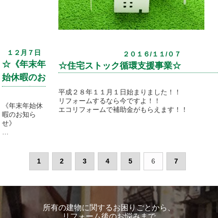
仕
切り、クロス
張り替え水ま
わり‥等)もあ
りました。
１２月７日
２０１６/１１/０７
お客様のライ
☆《年末年
フスタイルの
☆住宅ストック循環支援事業☆
変化にあった
始休暇のお
新しいニーズ
知らせ》☆
にお応えする
平成２８年１１月１日始まりました！！
ため
リフォームするなら今ですよ！！
《年末年始休
に豊富なリフ
エコリフォームで補助金がもらえます！！
暇のお知ら
ォームメニュ
せ》
ーをご用意し
ております。
１２月３０日
(金)～１月５
お家のことで
日(木)
何か気になる
1
2
3
4
5
6
7
ことがあれ
ば、どんな小
さな事でもお
気軽に
ご相談くださ
所有の建物に関するお困りごとから、
い！！
リフォーム後のお悩みまで