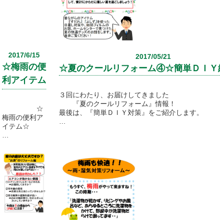
日（木）まで
中古住宅に新たな価値を生み出す
夏季休業と
家の『リノベーション』と同じですね！
させていただ
きます。
今回の最新情報は木津川市のイベント情報と家のリ
ョンの
ホームページ
お話です！是非ご覧くださいね！
2017/6/15
2017/05/21
からのお問い
タイトルをクリックしていただくとご覧になれます
☆梅雨の便
合わせは、夏
☆夏のクールリフォーム④☆簡単ＤＩＹ
季休業の
また、イベントに参加された感想や、今回の最新情
利アイテム
間も受け付け
お気づきになられたことがあれば、お聞かせくださ
☆
ておりますの
３回にわたり、お届けしてきました
スタッフ一同、楽しみにお待ちしております(^^♪
で、よろしく
『夏のクールリフォーム』情報！
☆
お願い
最後は、『簡単ＤＩＹ対策』をご紹介します。
梅雨の便利ア
いたします。
今日は七夕ですね！みなさんの願いがかないますよ
イテム☆
皆さんご存知ですか？
ホームセンターにも商品を選んでよく見れば
奈良、京都も
夏を快適に過ごすグッズが沢山ありますよ！
木津川市ホームページイベント情報
ついに梅雨入
http://www.city.kizugawa.lg.jp/events/index.cfm/deta
りしました
まずはお手軽にＤＩＹしてみたい方必見です！！
『布ぞうりの』詳細は上記のURLです！
ね。
☆夏のクール
リフォーム
②☆梅雨対策
でも
お話しました