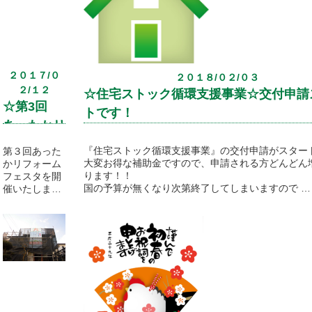
子」も
大好評で私た
ちもとても嬉
しいです。あ
りがとうござ
います。
２０１７/０
２０１８/０２/０３
２/１２
お問い合わせ
☆住宅ストック循環支援事業☆交付申請
の際にご質問
☆第3回
トです！
いただいた
あったかリ
「小冊子の内
容は何？？」
フォームフ
『住宅ストック循環支援事業』の交付申請がスター
第３回あった
に
ェスタ☆
大変お得な補助金ですので、申請される方どんどん
かリフォーム
お応えいたし
ります！！
フェスタを開
まして、項目
国の予算が無くなり次第終了してしまいますので
催いたしま
を公開します
補助金お考えの方はお早めに！！
す。
(^^♪
今回もご家族
皆様で楽しん
外壁塗装工事
でいただける
のご相談はホ
イベントで
ームページの
す。
メールでのお
プレゼントな
問い合わせ
ども企画して
(24時間)また
おりますので
は、お電話で