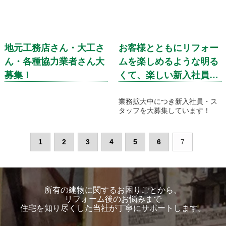
地元工務店さん・大工さ
お客様とともにリフォー
ん・各種協力業者さん大
ムを楽しめるような明る
募集！
くて、楽しい新入社員・
スタッフを大募集してい
ます！
業務拡大中につき新入社員・ス
タッフを大募集しています！
1
2
3
4
5
6
7
所有の建物に関するお困りごとから、
リフォーム後のお悩みまで
住宅を知り尽くした当社が丁寧にサポートします。