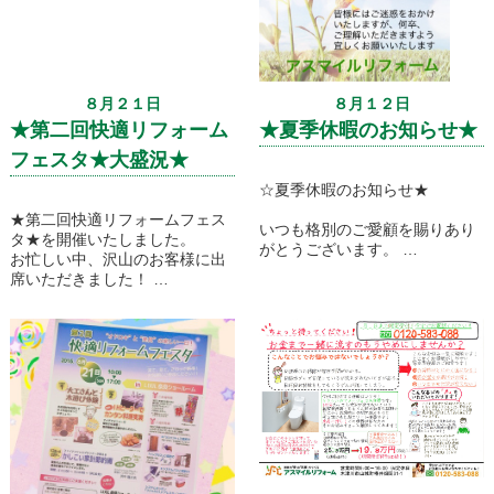
８月２１日
８月１２日
★第二回快適リフォーム
★夏季休暇のお知らせ★
フェスタ★大盛況★
☆夏季休暇のお知らせ★
★第二回快適リフォームフェス
いつも格別のご愛顧を賜りあり
タ★を開催いたしました。
がとうございます。
お忙しい中、沢山のお客様に出
誠に勝手ながら、アスマイルリ
席いただきました！
フォームの店舗は
本当にありがとうございました
８月１３日(土)～８月１６日(火)
(^^♪
まで夏季休暇とさせていただき
ます。
ホームページからのお問い合わ
せは、夏季休暇の間も
受け付けておりますので、よろ
しくお願いいたします。