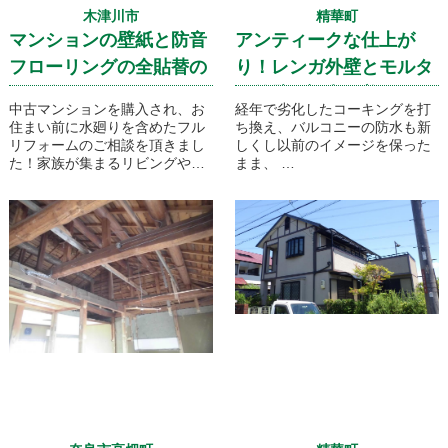
木津川市
精華町
マンションの壁紙と防音
アンティークな仕上が
フローリングの全貼替の
り！レンガ外壁とモルタ
ご紹介です！
ル外壁の調和が美しい外
中古マンションを購入され、お
経年で劣化したコーキングを打
壁塗装工事
住まい前に水廻りを含めたフル
ち換え、バルコニーの防水も新
リフォームのご相談を頂きまし
しくし以前のイメージを保った
た！家族が集まるリビングやお
まま、
子様のお部屋など、それぞれの
美しく仕上がった外壁塗装工事
お好みに合わせたカラーや仕様
です。
を採用し家族に合わせたフルリ
フォームとなりました！