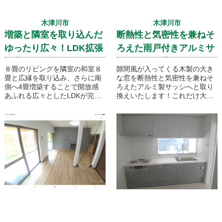
木津川市
木津川市
増築と隣室を取り込んだ
断熱性と気密性を兼ねそ
ゆったり広々！LDK拡張
ろえた雨戸付きアルミサ
工事のご紹介です
ッシへと取替です！
８畳のリビングを隣室の和室８
隙間風が入ってくる木製の大き
畳と広縁を取り込み、さらに南
な窓を断熱性と気密性を兼ねそ
側へ4畳増築することで開放感
ろえたアルミ製サッシへと取り
あふれる広々としたLDKが完成
換えいたします！これだけ大き
いたしました！キッチンはもと
な窓になりますと効果抜群です
もと別のお部屋に配置されてい
ね。
ましたが今回、床下に新たな配
管を設置しリビングダイニング
と一体化することで快適な対面
キッチンが実現いたしました！