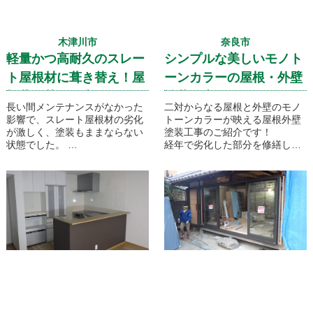
木津川市
奈良市
軽量かつ高耐久のスレー
シンプルな美しいモノト
ト屋根材に葺き替え！屋
ーンカラーの屋根・外壁
根葺き替え工事
塗装工事
長い間メンテナンスがなかった
二対からなる屋根と外壁のモノ
影響で、スレート屋根材の劣化
トーンカラーが映える屋根外壁
が激しく、塗装もままならない
塗装工事のご紹介です！
状態でした。
経年で劣化した部分を修繕し、
そこで、耐用年数が非常に長く
色褪せていた外壁と屋根を塗り
以前と同じスレート屋根材であ
なおしました。
るケイミューのグラッサシリー
ズに葺き替える事になりまし
た。