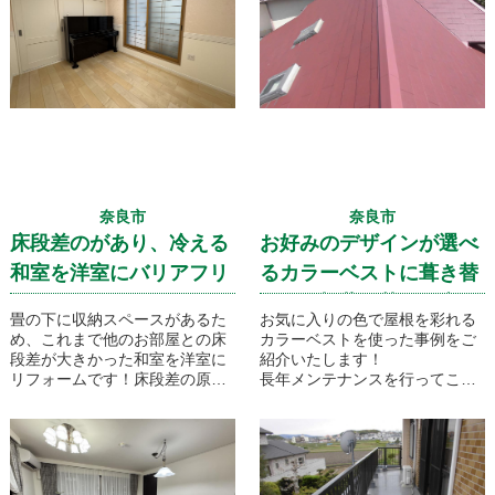
奈良市
奈良市
床段差のがあり、冷える
お好みのデザインが選べ
和室を洋室にバリアフリ
るカラーベストに葺き替
ーリフォーム！
え！屋根葺き替え工事
畳の下に収納スペースがあるた
お気に入りの色で屋根を彩れる
め、これまで他のお部屋との床
カラーベストを使った事例をご
段差が大きかった和室を洋室に
紹介いたします！
リフォームです！床段差の原因
長年メンテナンスを行ってこな
だった収納は撤去し、畳をフロ
かった屋根の塗装をそろそろし
ーリングへと変え、段差のない
たいと考えておられましたが、
安全なお部屋へとリフォームい
調査したところ、屋根材の傷み
たしました。
が激しく塗装不可と結果が出た
また冷える原因である断熱不足
ため、今回の葺き替え工事とな