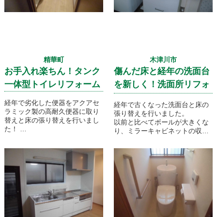
階での
プランニングがかなり大変では
ありましたが、完成時にはお客
様に大満足いただいたリノベー
ション工事事例です！
精華町
木津川市
お手入れ楽ちん！タンク
傷んだ床と経年の洗面台
一体型トイレリフォーム
を新しく！洗面所リフォ
ーム
経年で劣化した便器をアクアセ
経年で古くなった洗面台と床の
ラミック製の高耐久便器に取り
張り替えを行いました。
替えと床の張り替えを行いまし
以前と比べてボールが大きくな
た！
り、ミラーキャビネットの収納
トイレ収納を増設したので、収
量が増え、利便性が向上しまし
納力も上がり、クッションフロ
た。
アの張り替えのおかげで全体的
に明るく仕上がりました。