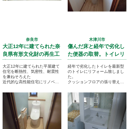
カスした
内容となっております。
築40年のお部屋がどのように生
まれ変わるのか、是非ご覧くだ
さい。
奈良市
木津川市
大正12年に建てられた奈
傷んだ床と経年で劣化し
良県有形文化財の再生工
た便器の取替。トイレリ
事です！
フォーム
大正12年に建てられた平屋建て
経年で劣化したトイレを最新型
住宅を断熱性、気密性、耐震性
のトイレにリフォーム致しまし
を兼ねそろえた
た。
近代的な高性能住宅にリノベー
クッションフロアの張り替えの
ションするといった工事のご紹
張り替えも行い、木目調のクッ
介です。文化財指定を受けてい
ションフロアも相まって、とて
るだけに文化庁の調査官との打
も落ち着きのあるトイレ空間に
ち合わせもあり、お客様のご要
仕上がりました。
望通りに自由には改造させてく
れない工事でした。
現在の構造部材を生かしながら
耐震性をプラスし間取りも大き
く変える工事でしたので初期段