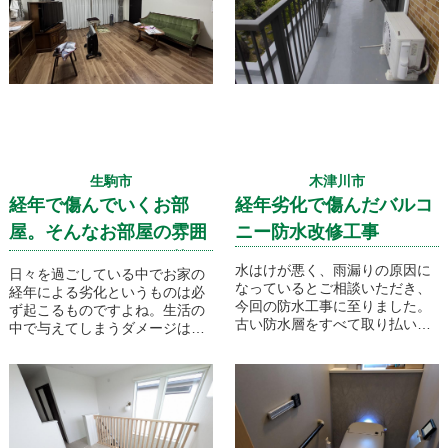
も床下に断熱材を吹き付ける事
りました。
で解決いたしました。
生駒市
木津川市
経年で傷んでいくお部
経年劣化で傷んだバルコ
屋。そんなお部屋の雰囲
ニー防水改修工事
気を一気に明るく、華や
水はけが悪く、雨漏りの原因に
日々を過ごしている中でお家の
かなイメージのお部屋に
なっているとご相談いただき、
経年による劣化というものは必
今回の防水工事に至りました。
ず起こるものですよね。生活の
リフォーム！そんなマン
古い防水層をすべて取り払い、
中で与えてしまうダメージはも
ション内装改修工事をご
新しい下地を施工しました。
ちろん、何もしていなくても紫
外線などの自然的要因による経
覧ください！
年劣化もあります。今回紹介さ
せて頂きます施工事例、S様邸
ではそんな経年劣化したお部屋
を綺麗にしたいと弊社にご相談