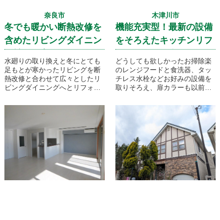
奈良市
木津川市
冬でも暖かい断熱改修を
機能充実型！最新の設備
含めたリビングダイニン
をそろえたキッチンリフ
グ拡張工事！
ォームのご紹介です！
水廻りの取り換えと冬にとても
どうしても欲しかったお掃除楽
足もとが寒かったリビングを断
のレンジフードと食洗器、タッ
熱改修と合わせて広々としたリ
チレス水栓などお好みの設備を
ビングダイニングへとリフォー
取りそろえ、扉カラーも以前か
ムです！拡張の計画で構造的に
らお気に入りだったものを取り
撤去することができなかった柱
入れて夢のかなったキッチンリ
はそのまま残し、リビングの解
フォームのご紹介です！
放感を演出するため壁を撤去し
鋼製ブレースで補強を行いまし
た！