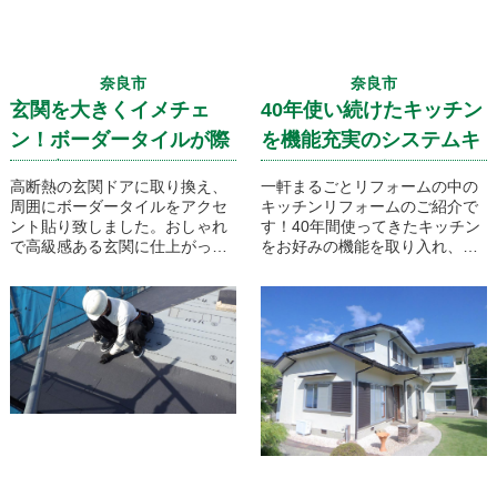
奈良市
奈良市
玄関を大きくイメチェ
40年使い続けたキッチン
ン！ボーダータイルが際
を機能充実のシステムキ
だつ玄関リフォーム
ッチンに取り換えです！
高断熱の玄関ドアに取り換え、
一軒まるごとリフォームの中の
周囲にボーダータイルをアクセ
キッチンリフォームのご紹介で
ント貼り致しました。おしゃれ
す！40年間使ってきたキッチン
で高級感ある玄関に仕上がって
をお好みの機能を取り入れ、使
います！
いやすく快適なシステムキッチ
ンへとリフォームいたします。
使い慣れたL型の形状はそのま
まにレンジフードやIHヒーター
などお掃除のしやすさも取り入
れています！