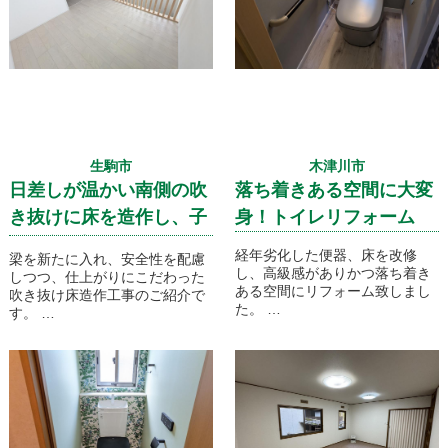
頂き、ほぼ全室の内装の改修工
事をさせて頂きました。施工前
の状況からどう変わるのか、ぜ
ひご覧ください。
生駒市
木津川市
日差しが温かい南側の吹
落ち着きある空間に大変
き抜けに床を造作し、子
身！トイレリフォーム
供の遊び場に！
経年劣化した便器、床を改修
梁を新たに入れ、安全性を配慮
し、高級感がありかつ落ち着き
しつつ、仕上がりにこだわった
ある空間にリフォーム致しまし
吹き抜け床造作工事のご紹介で
た。
す。
床をクッションフロアからパナ
約四畳の子供の遊び場をフロー
ソニックの”ウスイータ”に変
リングで仕上げ、とても明るい
え、便器も掃除がしやすいLIXIL
雰囲気になりました。
の”サティスX”お選びいただき、
快適かつ機能性あふれたトイレ
空間になりました。