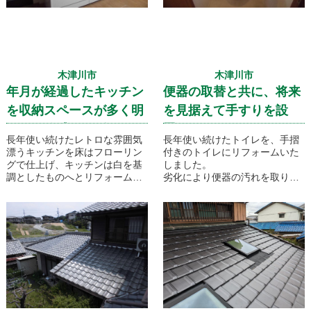
木津川市
木津川市
年月が経過したキッチン
便器の取替と共に、将来
を収納スペースが多く明
を見据えて手すりを設
るい開放感あるダイニン
置！トイレのリフォーム
長年使い続けたレトロな雰囲気
長年使い続けたトイレを、手摺
グキッチンへとリフォー
漂うキッチンを床はフローリン
付きのトイレにリフォームいた
グで仕上げ、キッチンは白を基
しました。
ム
調としたものへとリフォームし
劣化により便器の汚れを取り替
ました。キッチンの基本形は変
えることで払拭し、
えず、収納スペースを多く設
クッションフロアの張り替えに
け、収納力がとても高いダイニ
よって全体的に明るくなり、手
ングキッチンになりました。
摺を設置した将来も優しいトイ
レ空間が実現しました！