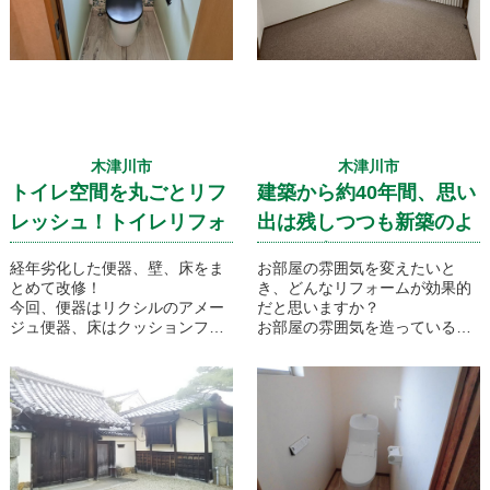
木津川市
木津川市
トイレ空間を丸ごとリフ
建築から約40年間、思い
レッシュ！トイレリフォ
出は残しつつも新築のよ
ーム
うな仕上がりに。そんな
経年劣化した便器、壁、床をま
お部屋の雰囲気を変えたいと
内装改修工事をご紹介致
とめて改修！
き、どんなリフォームが効果的
今回、便器はリクシルのアメー
だと思いますか？
します。
ジュ便器、床はクッションフロ
お部屋の雰囲気を造っているも
アの代わりにパナソニックの”ウ
の。もちろん家具や建具なども
スイータ”を使用した事例になっ
そうではございますが
ております。壁は背後のみ柄入
やはり、床、壁、天井といった
りの壁紙を使う事で明るいイメ
面積が大きい部分の影響が一番
ージのトイレ空間になりまし
ではないでしょうか。
た。
今回ご紹介させていただきます
内装改修工事ではそういった面
積の大きい部分の改修にフォー