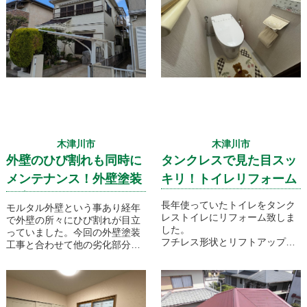
木津川市
木津川市
外壁のひび割れも同時に
タンクレスで見た目スッ
メンテナンス！外壁塗装
キリ！トイレリフォーム
工事
長年使っていたトイレをタンク
モルタル外壁という事あり経年
レストイレにリフォーム致しま
で外壁の所々にひび割れが目立
した。
っていました。今回の外壁塗装
フチレス形状とリフトアップに
工事と合わせて他の劣化部分も
よって、掃除がしやすく
しっかりと調査し、修繕してい
コンパクトなボディーのおかげ
きます！
で、快適かつ機能性を重視した
トイレ空間になりました。