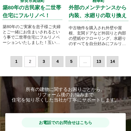
奈良市高畑町
精華町
築80年の古民家を二世帯
外部のメンテナンスから
住宅にフルリノベ！
内装、水廻りの取り換え
まで一棟まるごとフルリ
築80年のご実家を息子様ご夫婦
中古物件を購入され外壁や屋
ノベです！
とご一緒にお住まいされるとい
根、玄関ドアなど外回りと内部
う事で二世帯住宅にフルリノベ
の壁紙やフローリング、水廻り
ーションいたしました！互いの
のすべてを自分好みにフルリノ
プライバシーを確保しつつ家族
ベしていきます！水廻りの設備
のだんらんの場を上手に配置し
機器は必要な物だけを最小限に
ストレスなく生活のできる計画
取り入れることで収納スペース
1
2
3
4
5
...
13
14
とさせて頂きました。主に上下
重視で計画致しました。大きな
階でお住まいを分ける形での計
リビングには温水式床暖房を採
画ですが生活動線の関係からご
用し、冬でも暖かく過ごせる快
夫婦のキッチンは一階に設ける
適な空間へと計画致しました！
形といたしました！
所有の建物に関するお困りごとから、
リフォーム後のお悩みまで
住宅を知り尽くした当社が丁寧にサポートします。
お電話でのお問合せはこちら