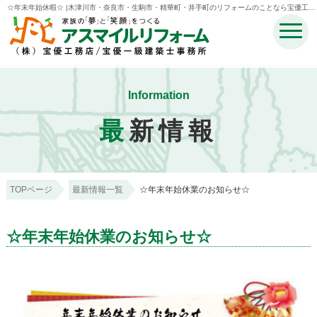
☆年末年始休暇☆ |木津川市・奈良市・生駒市・精華町・井手町のリフォームのことなら宝優工務
店アスマイルリフォーム
Information
最
新情報
TOPページ
最新情報一覧
☆年末年始休業のお知らせ☆
☆年末年始休業のお知らせ☆