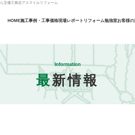
なら宝優工務店アスマイルリフォーム
HOME
施工事例・工事価格
現場レポート
リフォーム勉強室
お客様の
Information
最
新情報