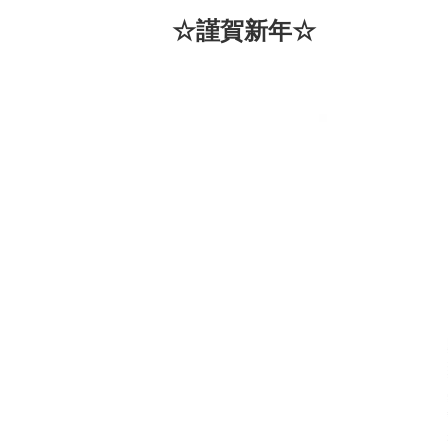
☆謹賀新年☆