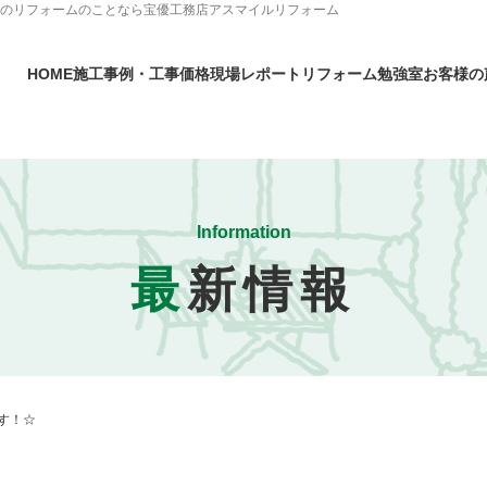
町のリフォームのことなら宝優工務店アスマイルリフォーム
HOME
施工事例・工事価格
現場レポート
リフォーム勉強室
お客様の
Information
最
新情報
す！☆