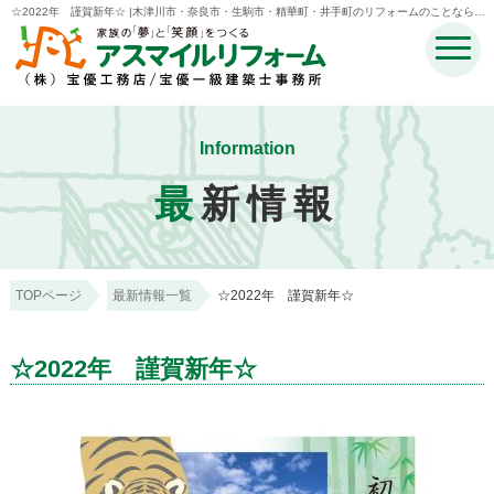
☆2022年 謹賀新年☆ |木津川市・奈良市・生駒市・精華町・井手町のリフォームのことなら宝
優工務店アスマイルリフォーム
Information
最
新情報
TOPページ
最新情報一覧
☆2022年 謹賀新年☆
☆2022年 謹賀新年☆