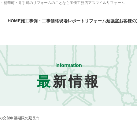
市・精華町・井手町のリフォームのことなら宝優工務店アスマイルリフォーム
HOME
施工事例・工事価格
現場レポート
リフォーム勉強室
お客様の
Information
最
新情報
の交付申請期限の延長☆