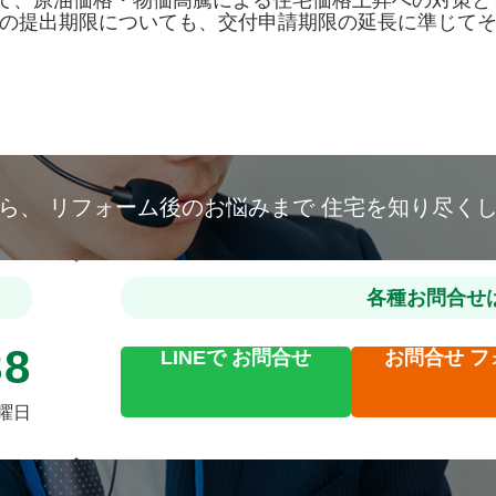
て、原油価格・物価高騰による住宅価格上昇への対策とし
告の提出期限についても、交付申請期限の延長に準じてそ
から、
リフォーム後のお悩みまで
住宅を知り尽く
各種お問合せ
88
LINEで
お問合せ
お問合せ
フ
火曜日