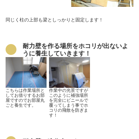
同じく柱の上部も梁としっかりと固定します！
耐力壁を作る場所をホコリが出ないよ
うに養生していきます！
こちらは作業場所と
作業中の光景ですが
してお借りするお部
このように補強場所
屋ですのでお部屋丸
を完全にビニールで
ごと養生です。
覆ってしまう事でホ
コリの飛散を防ぎま
す！