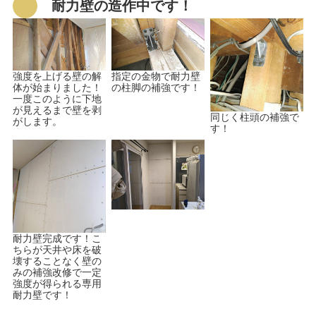
耐力壁の造作中です！
強度を上げる壁の解
指定の金物で耐力壁
体が始まりました！
の柱脚の補強です！
一度このように下地
が見えるまで壁を剥
同じく柱頭の補強で
がします。
す！
耐力壁完成です！こ
ちらが天井や床を破
壊することなく壁の
みの補強改修で一定
強度が得られる専用
耐力壁です！