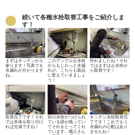
続いて各種水栓取替工事をご紹介しま
す！
まずはキッチンから
このアングル止水栓
外れましたね！それ
参ります！写真でも
からもじわっと水漏
ではまずは止水栓か
水漏れが分かります
れが。こちらも新品
ら取替です！
ね。
に変えていきましょ
う！
取替完了です！それ
前の水栓がつけられ
キッチン水栓取替完
では本体を取り付け
ている跡が残ってい
了です！これでもう
れば完成ですね！
てそれをとってくれ
水漏れの心配はあり
ています。職人さん
ませんね！