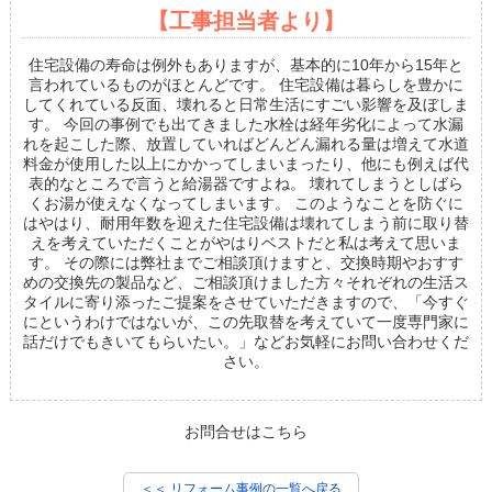
【工事担当者より】
住宅設備の寿命は例外もありますが、基本的に10年から15年と
言われているものがほとんどです。 住宅設備は暮らしを豊かに
してくれている反面、壊れると日常生活にすごい影響を及ぼしま
す。 今回の事例でも出てきました水栓は経年劣化によって水漏
れを起こした際、放置していればどんどん漏れる量は増えて水道
料金が使用した以上にかかってしまいまったり、他にも例えば代
表的なところで言うと給湯器ですよね。 壊れてしまうとしばら
くお湯が使えなくなってしまいます。 このようなことを防ぐに
はやはり、耐用年数を迎えた住宅設備は壊れてしまう前に取り替
えを考えていただくことがやはりベストだと私は考えて思いま
す。 その際には弊社までご相談頂けますと、交換時期やおすす
めの交換先の製品など、ご相談頂けました方々それぞれの生活ス
タイルに寄り添ったご提案をさせていただきますので、「今すぐ
にというわけではないが、この先取替を考えていて一度専門家に
話だけでもきいてもらいたい。」などお気軽にお問い合わせくだ
さい。
お問合せはこちら
＜＜ リフォーム事例の一覧へ戻る