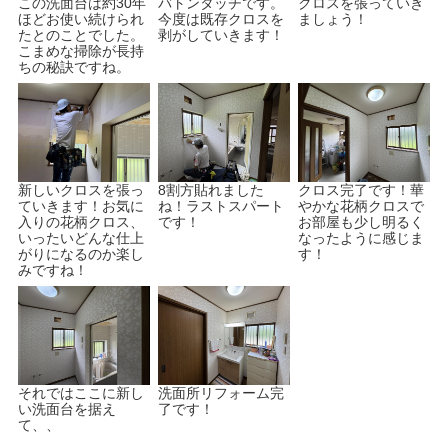
この洗面台は約30年
バトンタッチです。
クロスを張っていき
ほどお使い続けられ
今度は既存クロスを
ましょう！
たとのことでした。
剥がしていきます！
こまめな掃除が長持
ちの秘訣ですね。
新しいクロスを張っ
8割方貼れました
クロス完了です！華
ていきます！お気に
ね！ラストスパート
やかな花柄クロスで
入りの花柄クロス、
です！
お部屋も少し明るく
いったいどんな仕上
なったように感じま
がりになるのか楽し
す！
みですね！
それではここに新し
洗面所リフォーム完
い洗面台を据え
了です！
て、、