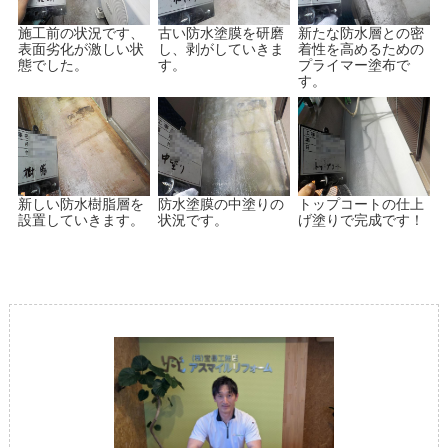
施工前の状況です、
古い防水塗膜を研磨
新たな防水層との密
表面劣化が激しい状
し、剥がしていきま
着性を高めるための
態でした。
す。
プライマー塗布で
す。
新しい防水樹脂層を
防水塗膜の中塗りの
トップコートの仕上
設置していきます。
状況です。
げ塗りで完成です！