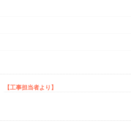
After
【工事担当者より】