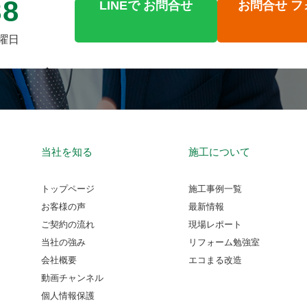
88
LINEで
お問合せ
お問合せ
フ
火曜日
当社を知る
施工について
トップページ
施工事例一覧
お客様の声
最新情報
ご契約の流れ
現場レポート
当社の強み
リフォーム勉強室
会社概要
エコまる改造
動画チャンネル
個人情報保護