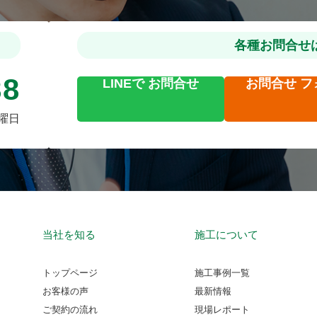
各種お問合せ
88
LINEで
お問合せ
お問合せ
フ
火曜日
当社を知る
施工について
トップページ
施工事例一覧
お客様の声
最新情報
ご契約の流れ
現場レポート