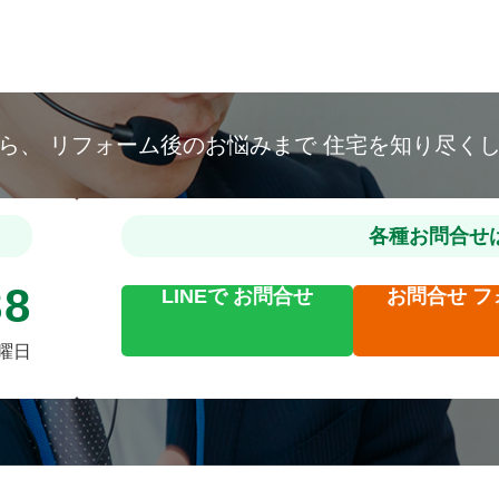
から、
リフォーム後のお悩みまで
住宅を知り尽く
各種お問合せ
88
LINEで
お問合せ
お問合せ
フ
火曜日