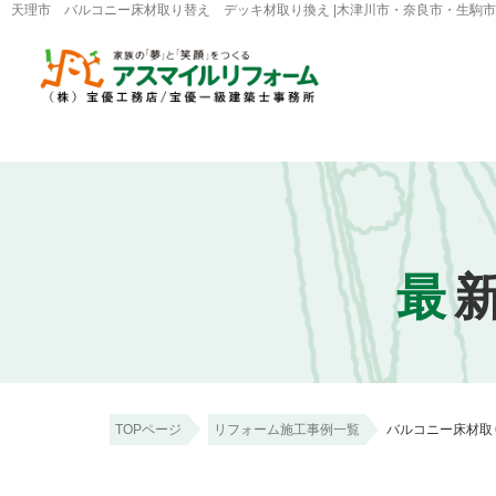
天理市 バルコニー床材取り替え デッキ材取り換え |木津川市・奈良市・生駒
最
TOPページ
リフォーム施工事例一覧
バルコニー床材取