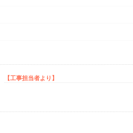
After
【工事担当者より】