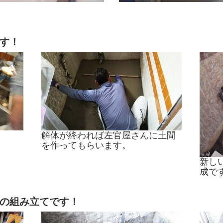
す！
解体が終われば左官屋さんに土間
を作ってもらいます。
新し
成で
の組み立てです！