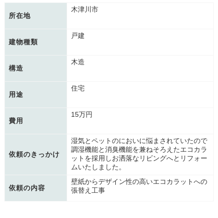
木津川市
所在地
戸建
建物種類
木造
構造
住宅
用途
15万円
費用
湿気とペットのにおいに悩まされていたので
調湿機能と消臭機能を兼ねそろえたエコカラ
依頼のきっかけ
ットを採用しお洒落なリビングへとリフォー
ムいたしました。
壁紙からデザイン性の高いエコカラットへの
依頼の内容
張替え工事