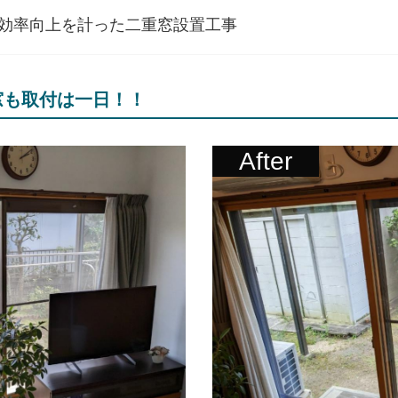
効率向上を計った二重窓設置工事
窓も取付は一日！！
After