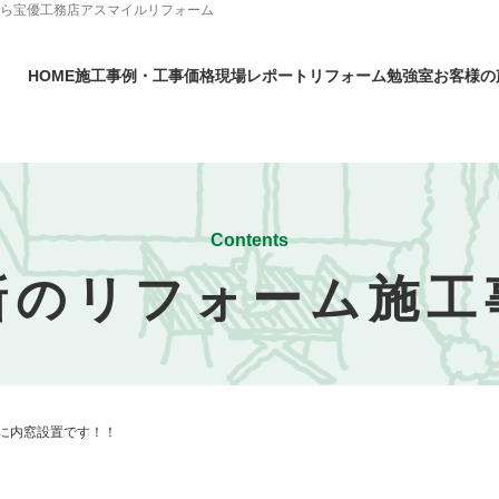
なら宝優工務店アスマイルリフォーム
HOME
施工事例・工事価格
現場レポート
リフォーム勉強室
お客様の
Contents
新のリフォーム施工
に内窓設置です！！