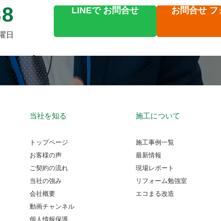
88
LINEで
お問合せ
お問合せ
フ
火曜日
当社を知る
施工について
トップページ
施工事例一覧
お客様の声
最新情報
ご契約の流れ
現場レポート
当社の強み
リフォーム勉強室
会社概要
エコまる改造
動画チャンネル
個人情報保護