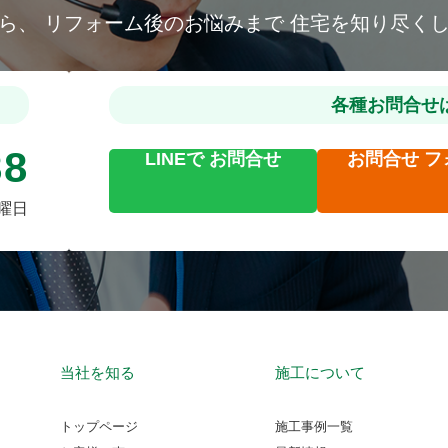
から、
リフォーム後のお悩みまで
住宅を知り尽く
各種お問合せ
88
LINEで
お問合せ
お問合せ
フ
火曜日
当社を知る
施工について
トップページ
施工事例一覧