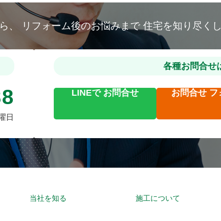
から、
リフォーム後のお悩みまで
住宅を知り尽く
各種お問合せ
88
LINEで
お問合せ
お問合せ
フ
火曜日
当社を知る
施工について