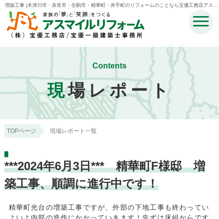
増築工事 |木津川市・奈良市・生駒市・精華町・井手町のリフォームのことなら宝優工務店アスマ
イルリフォーム
Contents
現
場レポート
TOPページ
現場レポート一覧
***2024年6月3日*** 精華町F様邸 増
築工事、順調に進行中です！
精華町光台の増築工事ですが、外部の下地工事も終わってい
よいよ内部の造作にかかっていきます！先ずは床組からです