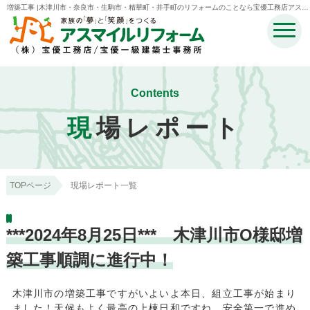
増築工事 |木津川市・奈良市・生駒市・精華町・井手町のリフォームのことなら宝優工務店アスマ
イルリフォーム
Contents
現
場レポート
TOPページ
現場レポート一覧
***2024年8月25日*** 木津川市O様邸増
築工事順調に進行中！
木津川市の増築工事ですがいよいよ本日、組立工事が始まり
ました！天候もよく最高の上棟日和ですね、安全第一で進め