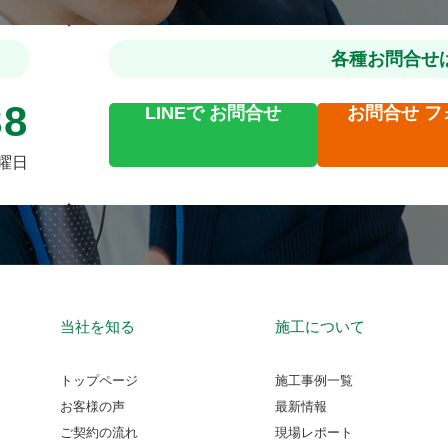
各種お問合せ
88
LINEで
お問合せ
お問合せ
フ
火曜日
当社を知る
施工について
トップページ
施工事例一覧
お客様の声
最新情報
ご契約の流れ
現場レポート