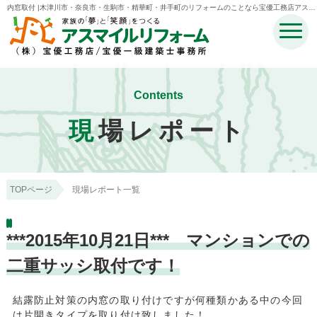
内窓取付 |木津川市・奈良市・生駒市・精華町・井手町のリフォームのことなら宝優工務店アスマ
イルリフォーム
Contents
現
場レポート
TOPページ
現場レポート一覧
***2015年10月21日*** マンションでの
二重サッシ取付です！
結露防止対策の内窓の取り付けですが何種類かある中の今回
は片開きタイプを取り付け致しました！