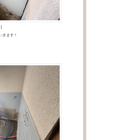
！
いきます！