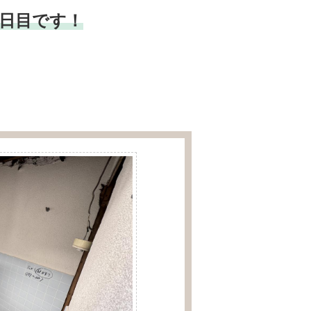
2日目です！
。