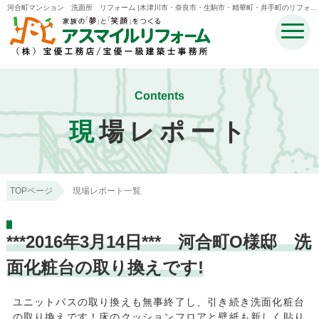
河合町マンション 洗面所 リフォーム |木津川市・奈良市・生駒市・精華町・井手町のリフォー
ムのことなら宝優工務店アスマイルリフォーム
Contents
現
場レポート
TOPページ
現場レポート一覧
***2016年3月14日*** 河合町O様邸 洗
面化粧台の取り換えです!
ユニットバスの取り換えも無事終了し、引き続き洗面化粧台
の取り換えです！床のクッションフロアと壁紙も新しく貼り