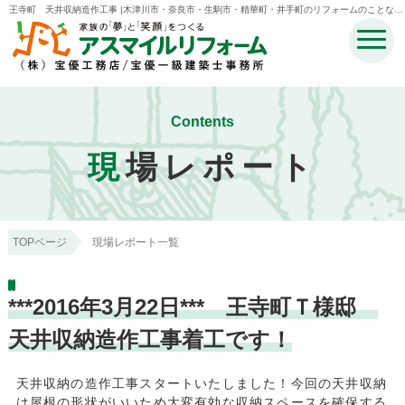
王寺町 天井収納造作工事 |木津川市・奈良市・生駒市・精華町・井手町のリフォームのことなら
宝優工務店アスマイルリフォーム
Contents
現
場レポート
TOPページ
現場レポート一覧
***2016年3月22日*** 王寺町Ｔ様邸
天井収納造作工事着工です！
天井収納の造作工事スタートいたしました！今回の天井収納
は屋根の形状がいいため大変有効な収納スペースを確保する