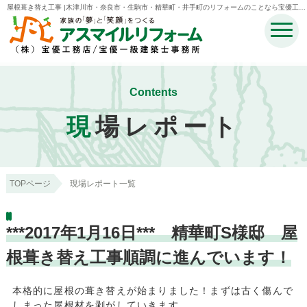
屋根葺き替え工事 |木津川市・奈良市・生駒市・精華町・井手町のリフォームのことなら宝優工務
店アスマイルリフォーム
Contents
現
場レポート
TOPページ
現場レポート一覧
***2017年1月16日*** 精華町S様邸 屋
根葺き替え工事順調に進んでいます！
本格的に屋根の葺き替えが始まりました！まずは古く傷んで
しまった屋根材を剥がしていきます。