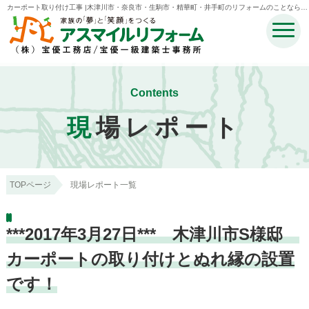
カーポート取り付け工事 |木津川市・奈良市・生駒市・精華町・井手町のリフォームのことなら宝
優工務店アスマイルリフォーム
Contents
現
場レポート
TOPページ
現場レポート一覧
***2017年3月27日*** 木津川市S様邸
カーポートの取り付けとぬれ縁の設置
です！