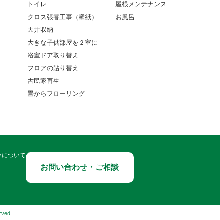
トイレ
屋根メンテナンス
クロス張替工事（壁紙）
お風呂
天井収納
大きな子供部屋を２室に
浴室ドア取り替え
フロアの貼り替え
古民家再生
畳からフローリング
いについて
お問い合わせ・ご相談
ved.