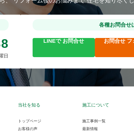
から、
リフォーム後のお悩みまで
住宅を知り尽く
各種お問合せ
88
LINEで
お問合せ
お問合せ
フ
火曜日
当社を知る
施工について
トップページ
施工事例一覧
お客様の声
最新情報