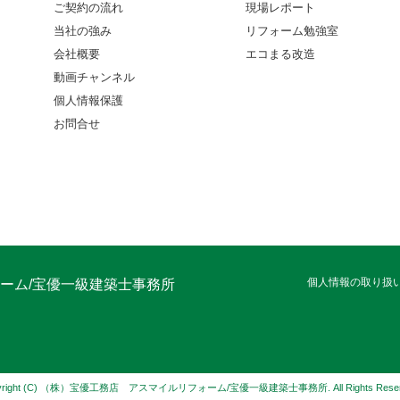
ご契約の流れ
現場レポート
当社の強み
リフォーム勉強室
会社概要
エコまる改造
動画チャンネル
個人情報保護
お問合せ
個人情報の取り扱
ーム/宝優一級建築士事務所
yright (C) （株）宝優工務店 アスマイルリフォーム/宝優一級建築士事務所. All Rights Reser