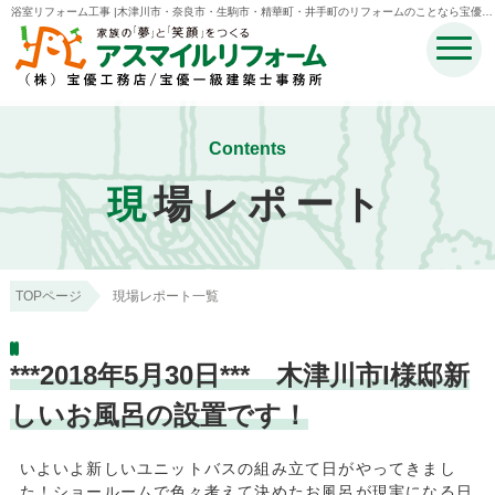
浴室リフォーム工事 |木津川市・奈良市・生駒市・精華町・井手町のリフォームのことなら宝優工
務店アスマイルリフォーム
Contents
現
場レポート
TOPページ
現場レポート一覧
***2018年5月30日*** 木津川市I様邸新
しいお風呂の設置です！
いよいよ新しいユニットバスの組み立て日がやってきまし
た！ショールームで色々考えて決めたお風呂が現実になる日