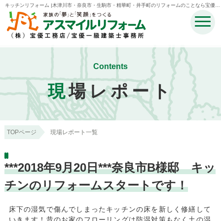
キッチンリフォーム |木津川市・奈良市・生駒市・精華町・井手町のリフォームのことなら宝優工
務店アスマイルリフォーム
Contents
現
場レポート
TOPページ
現場レポート一覧
***2018年9月20日***奈良市B様邸 キッ
チンのリフォームスタートです！
床下の湿気で傷んでしまったキッチンの床を新しく修繕して
いきます！昔のお家のフローリングは防湿対策もなく土の湿