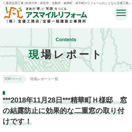
二重窓設置工事 |木津川市・奈良市・生駒市・精華町・井手町のリフォームのことなら宝優工務店
アスマイルリフォーム
Contents
現
場レポート
TOPページ
現場レポート一覧
***2018年11月28日***精華町Ｈ様邸 窓
の結露防止に効果的な二重窓の取り付
けです！