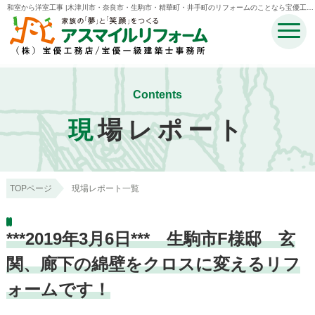
和室から洋室工事 |木津川市・奈良市・生駒市・精華町・井手町のリフォームのことなら宝優工務
店アスマイルリフォーム
Contents
現
場レポート
TOPページ
現場レポート一覧
***2019年3月6日*** 生駒市F様邸 玄
関、廊下の綿壁をクロスに変えるリフ
ォームです！