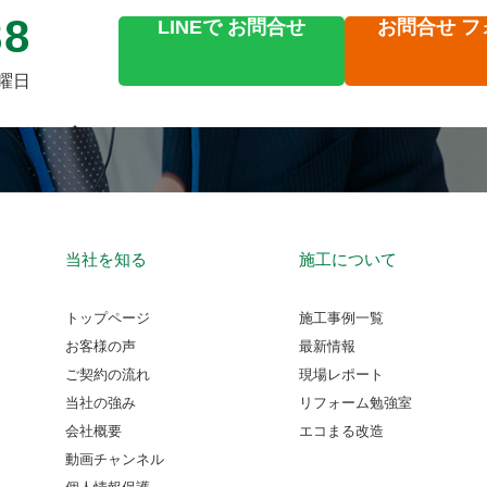
88
LINEで
お問合せ
お問合せ
フ
火曜日
当社を知る
施工について
トップページ
施工事例一覧
お客様の声
最新情報
ご契約の流れ
現場レポート
当社の強み
リフォーム勉強室
会社概要
エコまる改造
動画チャンネル