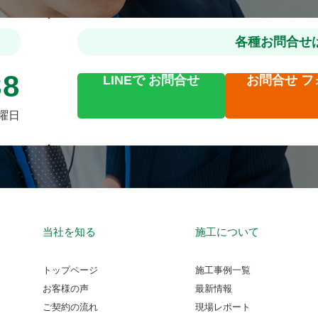
各種お問合せ
88
LINEで
お問合せ
お問合せ
フ
火曜日
当社を知る
施工について
トップページ
施工事例一覧
お客様の声
最新情報
ご契約の流れ
現場レポート