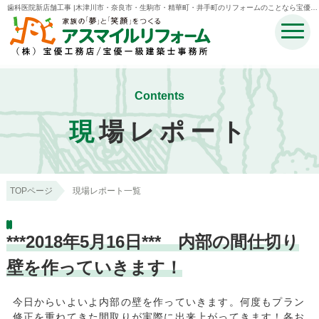
歯科医院新店舗工事 |木津川市・奈良市・生駒市・精華町・井手町のリフォームのことなら宝優工
務店アスマイルリフォーム
Contents
現
場レポート
TOPページ
現場レポート一覧
***2018年5月16日*** 内部の間仕切り
壁を作っていきます！
今日からいよいよ内部の壁を作っていきます。何度もプラン
修正を重ねてきた間取りが実際に出来上がってきます！各お