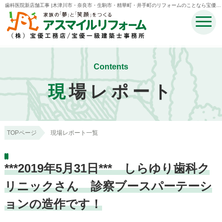
歯科医院新店舗工事 |木津川市・奈良市・生駒市・精華町・井手町のリフォームのことなら宝優工
務店アスマイルリフォーム
Contents
現
場レポート
TOPページ
現場レポート一覧
***2019年5月31日*** しらゆり歯科ク
リニックさん 診察ブースパーテーシ
ョンの造作です！