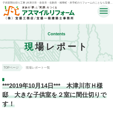
子供室間仕切り工事 |木津川市・奈良市・生駒市・精華町・井手町のリフォームのことなら宝優工
務店アスマイルリフォーム
Contents
現
場レポート
TOPページ
現場レポート一覧
***2019年10月14日*** 木津川市Ｈ様
邸 大きな子供室を２室に間仕切りで
す！