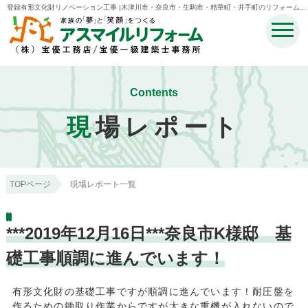
登録有形文化財リノベーション工事 |木津川市・奈良市・生駒市・精華町・井手町のリフォームの
ことなら宝優工務店アスマイルリフォーム
Contents
現
場レポート
TOPページ
現場レポート一覧
***2019年12月16日***奈良市K様邸 基
礎工事順調に進んでいます！
有形文化財の基礎工事ですが順調に進んでいます！耐圧盤を
作るための鋤取り作業からですが大きな重機が入れないので