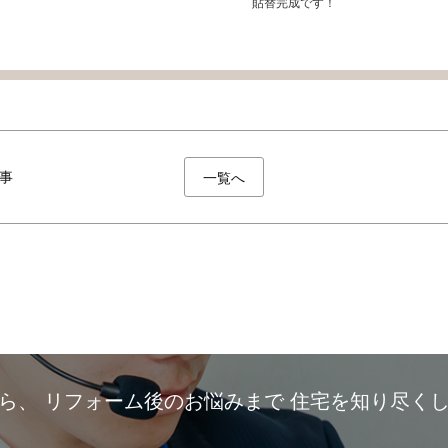
貼替完成です！
事
一覧へ
から、
リフォーム後のお悩みまで
住宅を知り尽く