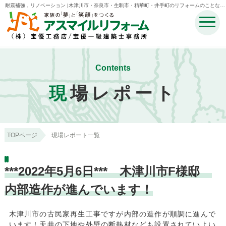
耐震補強，リノベーション |木津川市・奈良市・生駒市・精華町・井手町のリフォームのことなら
宝優工務店アスマイルリフォーム
Contents
現
場レポート
TOPページ
現場レポート一覧
***2022年5月6日*** 木津川市F様邸
内部造作が進んでいます！
木津川市の古民家再生工事ですが内部の造作が順調に進んで
います！天井の下地や外壁の断熱材なども設置されていよい