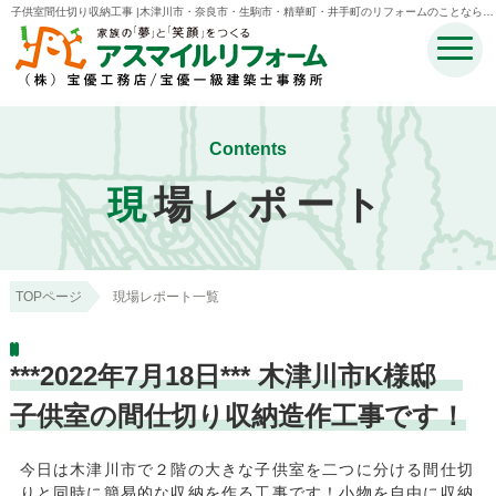
子供室間仕切り収納工事 |木津川市・奈良市・生駒市・精華町・井手町のリフォームのことなら宝
優工務店アスマイルリフォーム
Contents
現
場レポート
TOPページ
現場レポート一覧
***2022年7月18日*** 木津川市K様邸
子供室の間仕切り収納造作工事です！
今日は木津川市で２階の大きな子供室を二つに分ける間仕切
りと同時に簡易的な収納を作る工事です！小物を自由に収納