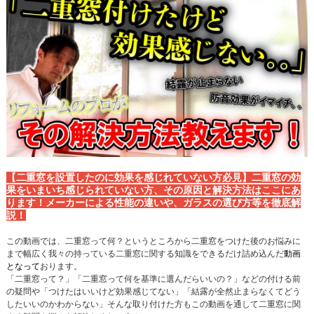
【二重窓を設置したのに効果を感じれていない方必見】二重窓の効
果をいまいち感じられていない方、その原因と解決方法はここにあ
ります！メーカーによる性能の違いや、ガラスの選び方等を徹底解
説！
この動画では、二重窓って何？というところから二重窓をつけた後のお悩みに
まで幅広く我々の持っている二重窓に関する知識をできるだけ詰め込んだ
動画
となって
おります。
「二重窓って？」「二重窓って何を基準に選んだらいいの？」などの付ける前
の疑問や「つけたはいいけど効果感じてない」「結露が全然止まらなくてどう
したいいのかわからない」そんな取り付けた方もこの動画を通して二重窓に関