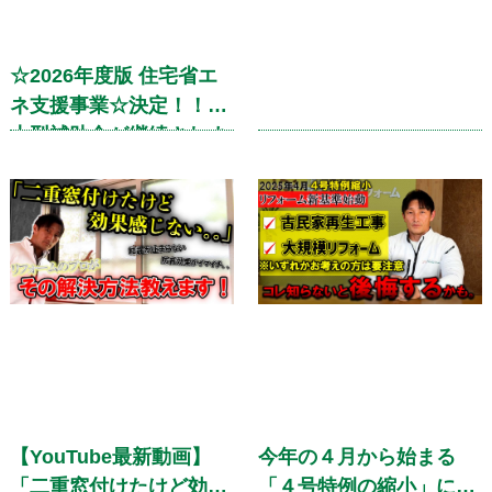
☆2026年度版 住宅省エ
ネ支援事業☆決定！！超
大型補助金が継続されま
す！！
【YouTube最新動画】
今年の４月から始まる
「二重窓付けたけど効果
「４号特例の縮小」につ