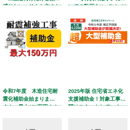
感じない」そんな方のお
いての動画をYouTubeに
悩み解決動画になってお
てご覧ください！
ります！
令和7年度 木造住宅耐
2025年版 住宅省エネ化
震化補助金始まりま
支援補助金！対象工事期
す！ 最大150万円！！
間はスタートしていま
す！！