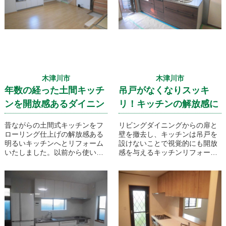
木津川市
木津川市
年数の経った土間キッチ
吊戸がなくなりスッキ
ンを開放感あるダイニン
リ！キッチンの解放感に
グキッチンへとリフォー
こだわったキッチンリフ
昔ながらの土間式キッチンをフ
リビングダイニングからの扉と
ムです！
ォームです
ローリング仕上げの解放感ある
壁を撤去し、キッチンは吊戸を
明るいキッチンへとリフォーム
設けないことで視覚的にも開放
いたしました。以前から使い慣
感を与えるキッチンリフォーム
れているという事により、あえ
プランといたしました。
てシステムキッチンを採用せず
従来からのセパレートタイプの
キッチンとしました。流し台横
には家電スペースを設け下部は
将来的な収納を考慮したフリー
なスペースで仕上げました！