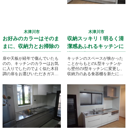
木津川市
木津川市
お好みのカラーはそのま
収納スッキリ！明るく清
まに、収納力とお掃除の
潔感あふれるキッチンに
しやすさにこだわったキ
生まれ変わりました！
扉や天板が経年で傷んでいたも
キッチンのスペースが狭かった
ッチンのリフォームで
のの、キッチンのカラーはお気
ことからもとのL型キッチンか
に入りでしたのでよく似た木目
ら壁付のI型キッチンに変更し、
す！
調の扉をお選びいただきガスコ
収納力のある食器棚を新たに設
ンロはお掃除のしやすいＩＨに
置することで広々としたキッチ
変更しレンジフードの10年間お
ンにリフォームいたしました！
掃除要らずの物をお選びいただ
きました！