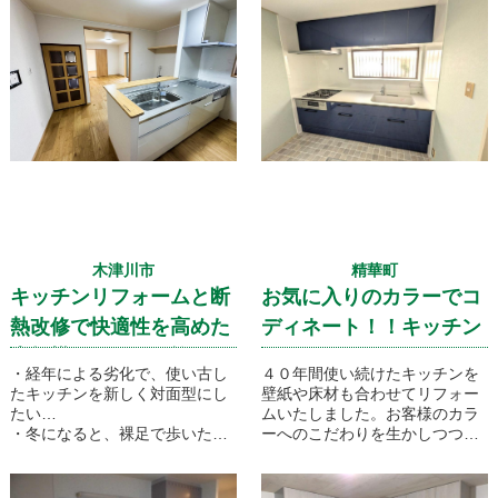
ントリーを開ける際の扉の収納
スペースを兼ねた計画としてい
ます！
木津川市
精華町
キッチンリフォームと断
お気に入りのカラーでコ
熱改修で快適性を高めた
ディネート！！キッチン
大規模リフォーム施工事
リフォーム
・経年による劣化で、使い古し
４０年間使い続けたキッチンを
例
たキッチンを新しく対面型にし
壁紙や床材も合わせてリフォー
たい…
ムいたしました。お客様のカラ
・冬になると、裸足で歩いたと
ーへのこだわりを生かしつつ、
きの床の冷たさがつらい…
汚れの取れなくなった壁紙の張
り替えとシンクの足元部分の傷
お客様から、私たちが日々よく
んだ床の修繕も合わせて行う事