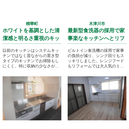
精華町
木津川市
ホワイトを基調とした清
最新型食洗器の採用で家
潔感と明るさ重視のキッ
事楽なキッチンへとリフ
チンリフォームです！
ォームです！
以前のキッチンはシステムキッ
ビルトイン食洗機の採用で家事
チンではなく昔ながらの置き型
の負担が減り、シンク回りもス
タイプのキッチンでお掃除もし
ッキリしました。レンジフード
にくく、特に収納の少なさが大
もリフォームでは大人気の１０
きな悩みでした。今回、オール
年間内部お掃除要らずのスマー
引き出しタイプのユニットを採
トレンジフードです！
用し収納力をアップさせて、お
掃除が毎回大変だったレンジフ
ードは１０年間内部のお掃除が
不要で日々のお手入れも非常に
楽なスマート型レンジフードを
採用しました。