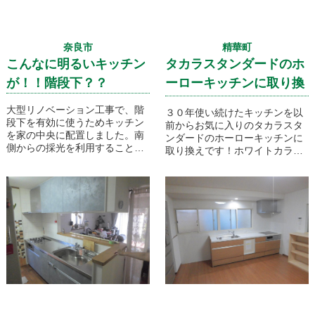
奈良市
精華町
こんなに明るいキッチン
タカラスタンダードのホ
が！！階段下？？
ーローキッチンに取り換
えです！
大型リノベーション工事で、階
３０年使い続けたキッチンを以
段下を有効に使うためキッチン
前からお気に入りのタカラスタ
を家の中央に配置しました。南
ンダードのホーローキッチンに
側からの採光を利用することで
取り換えです！ホワイトカラー
階段下とは思えないくらいに明
がなんとも清潔感があっていい
るいキッチンに仕上がりまし
ですね。
た！