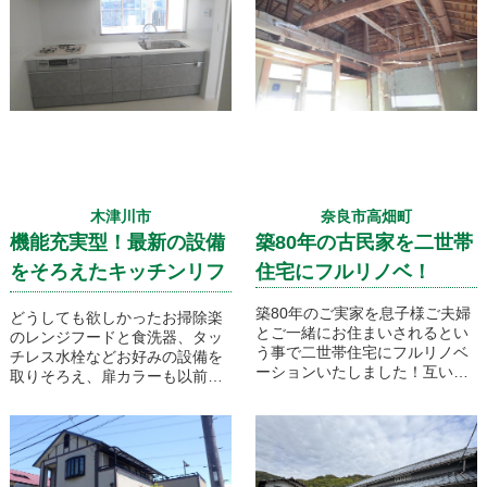
と一体化することで快適な対面
鋼製ブレースで補強を行いまし
キッチンが実現いたしました！
た！
木津川市
奈良市高畑町
機能充実型！最新の設備
築80年の古民家を二世帯
をそろえたキッチンリフ
住宅にフルリノベ！
ォームのご紹介です！
築80年のご実家を息子様ご夫婦
どうしても欲しかったお掃除楽
とご一緒にお住まいされるとい
のレンジフードと食洗器、タッ
う事で二世帯住宅にフルリノベ
チレス水栓などお好みの設備を
ーションいたしました！互いの
取りそろえ、扉カラーも以前か
プライバシーを確保しつつ家族
らお気に入りだったものを取り
のだんらんの場を上手に配置し
入れて夢のかなったキッチンリ
ストレスなく生活のできる計画
フォームのご紹介です！
とさせて頂きました。主に上下
階でお住まいを分ける形での計