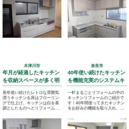
お伺いするお悩みです。
で新しいキッチン空間へと生ま
れ変わりました！
こうしたお悩みに対し、アスマ
イルリフォームがどのように向
き合い、どのように解決したの
か。
ぜひ、施工事例を通してご覧く
ださい。
それでは、
「キッチン」と「断熱改修」を
中心とした大規模リフォームを
木津川市
奈良市
ご紹介いたします。
年月が経過したキッチン
40年使い続けたキッチン
を収納スペースが多く明
を機能充実のシステムキ
るい開放感あるダイニン
ッチンに取り換えです！
長年使い続けたレトロな雰囲気
一軒まるごとリフォームの中の
グキッチンへとリフォー
漂うキッチンを床はフローリン
キッチンリフォームのご紹介で
グで仕上げ、キッチンは白を基
す！40年間使ってきたキッチン
ム
調としたものへとリフォームし
をお好みの機能を取り入れ、使
ました。キッチンの基本形は変
いやすく快適なシステムキッチ
えず、収納スペースを多く設
ンへとリフォームいたします。
け、収納力がとても高いダイニ
使い慣れたL型の形状はそのま
ングキッチンになりました。
まにレンジフードやIHヒーター