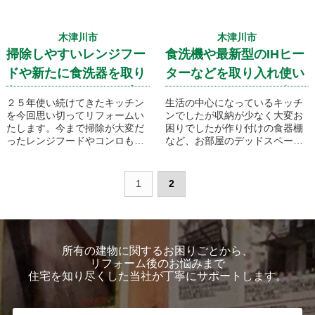
木津川市
木津川市
掃除しやすいレンジフー
食洗機や最新型のIHヒー
ドや新たに食洗器を取り
ターなどを取り入れ使い
入れてグレードアップで
やすいキッチンに仕上が
２５年使い続けてきたキッチン
生活の中心になっているキッチ
す！
りました！
を今回思い切ってリフォームい
ンでしたが収納が少なく大変お
たします。今まで掃除が大変だ
困りでしたが作り付けの食器棚
ったレンジフードやコンロも新
など、お部屋のデッドスペース
しく掃除のしやすい物に入れ替
を生かした収納を設置しスッキ
えます！
リとしたキッチンに仕上げてい
きます！
1
2
所有の建物に関するお困りごとから、
リフォーム後のお悩みまで
住宅を知り尽くした当社が丁寧にサポートします。