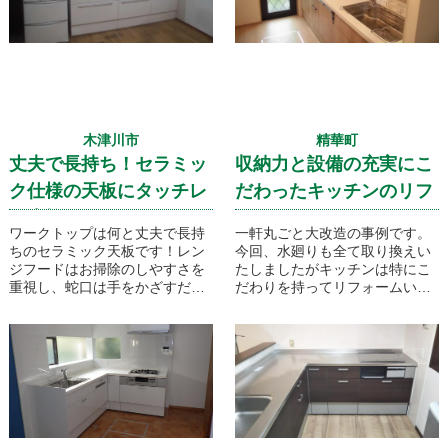
木津川市
精華町
丈夫で長持ち！セラミッ
収納力と設備の充実にこ
ク仕様の天板にタッチレ
だわったキッチンのリフ
ス水栓とハイレベル仕
ォームです！
ワークトップは何と丈夫で長持
一軒丸ごと大改造の事例です。
様！
ちのセラミック天板です！レン
今回、水廻りも全て取り換えい
ジフードはお掃除のしやすさを
たしましたがキッチンは特にこ
重視し、蛇口は手をかざすだけ
だわりを持ってリフォームいた
で開閉栓できる便利なタッチレ
しました。１０年間内部のお掃
ス水栓をお選びいただきまし
除要らずのレンジフードに大容
た！
量の食洗器、吊戸下の収納ラッ
クなど、いろんな所にこだわり
を入れてみました！