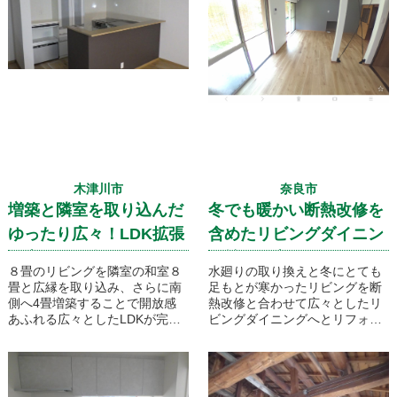
などお掃除のしやすさも取り入
れています！
木津川市
奈良市
増築と隣室を取り込んだ
冬でも暖かい断熱改修を
ゆったり広々！LDK拡張
含めたリビングダイニン
工事のご紹介です
グ拡張工事！
８畳のリビングを隣室の和室８
水廻りの取り換えと冬にとても
畳と広縁を取り込み、さらに南
足もとが寒かったリビングを断
側へ4畳増築することで開放感
熱改修と合わせて広々としたリ
あふれる広々としたLDKが完成
ビングダイニングへとリフォー
いたしました！キッチンはもと
ムです！拡張の計画で構造的に
もと別のお部屋に配置されてい
撤去することができなかった柱
ましたが今回、床下に新たな配
はそのまま残し、リビングの解
管を設置しリビングダイニング
放感を演出するため壁を撤去し