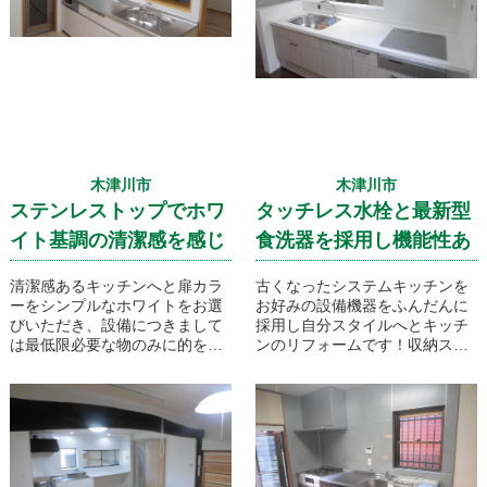
適な空間へと計画致しました！
っていきました。
古民家がどのようにリフォーム
されていったのか下記からご覧
ください。
木津川市
木津川市
ステンレストップでホワ
タッチレス水栓と最新型
イト基調の清潔感を感じ
食洗器を採用し機能性あ
させるキッチンリフォー
ふれるキッチンリフォー
清潔感あるキッチンへと扉カラ
古くなったシステムキッチンを
ム！
ム！
ーをシンプルなホワイトをお選
お好みの設備機器をふんだんに
びいただき、設備につきまして
採用し自分スタイルへとキッチ
は最低限必要な物のみに的を絞
ンのリフォームです！収納スペ
り低コストなキッチンリフォー
ースも充実し機能性あるキッチ
ムが実現しました！
ンへと生まれ変わりました！