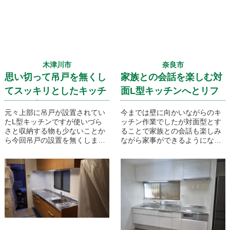
木津川市
奈良市
思い切って吊戸を無くし
家族との会話を楽しむ対
てスッキリとしたキッチ
面L型キッチンへとリフ
ンに仕上がりました！
ォームです！
元々上部に吊戸が設置されてい
今までは壁に向かいながらのキ
たL型キッチンですが使いづら
ッチン作業でしたが対面型とす
さと収納する物も少ないことか
ることで家族との会話も楽しみ
ら今回吊戸の設置を無くしまし
ながら家事ができるようになり
た。上部の圧迫感がなくなり非
ました。全て引き出しで収納力
常にスッキリと開放感あるキッ
もアップし、レンジフードは１
チンに仕上がりました！
０年間内部のお掃除が不要とい
う最新型レンジフードです！