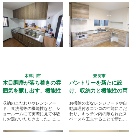
木津川市
奈良市
木目調扉が落ち着きの雰
パントリーを新たに設
囲気を醸し出す、機能性
け、収納力と機能性の両
を重視したキッチンリフ
方にこだわったキッチン
収納のこだわりやレンジフー
お掃除の楽なレンジフードや自
ォーム
リフォーム
ド、食洗器等の機能性など、シ
動調理付きコンロの性能にこだ
ョールームにて実際に見て体験
わり、キッチン内の限られたス
しお選びいただきました。こち
ペースを工夫することで新たに
らのキッチンはクリナップのラ
パントリーを設けました。横に
クエラです！
テレビと収納スペースを設けパ