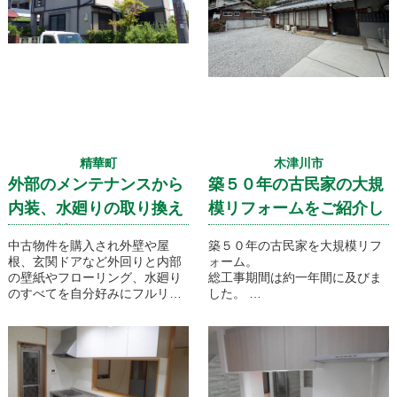
画ですが生活動線の関係からご
夫婦のキッチンは一階に設ける
形といたしました！
精華町
木津川市
外部のメンテナンスから
築５０年の古民家の大規
内装、水廻りの取り換え
模リフォームをご紹介し
まで一棟まるごとフルリ
ます
中古物件を購入され外壁や屋
築５０年の古民家を大規模リフ
ノベです！
根、玄関ドアなど外回りと内部
ォーム。
の壁紙やフローリング、水廻り
総工事期間は約一年間に及びま
のすべてを自分好みにフルリノ
した。
ベしていきます！水廻りの設備
始まりはトイレとお風呂、LDK
機器は必要な物だけを最小限に
のリフォームでした。
取り入れることで収納スペース
工事が始まるとまたたく間にお
重視で計画致しました。大きな
家が綺麗になり
リビングには温水式床暖房を採
その中で追加工事のご依頼を頂
用し、冬でも暖かく過ごせる快
きまして、工期が約一年間とな