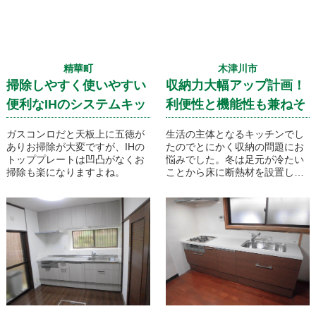
精華町
木津川市
掃除しやすく使いやすい
収納力大幅アップ計画！
便利なIHのシステムキッ
利便性と機能性も兼ねそ
チンです！！
ろえたキッチンのリフォ
ガスコンロだと天板上に五徳が
生活の主体となるキッチンでし
ームです！
ありお掃除が大変ですが、IHの
たのでとにかく収納の問題にお
トッププレートは凹凸がなくお
悩みでした。冬は足元が冷たい
掃除も楽になりますよね。
ことから床に断熱材を設置し新
しいフローリングで仕上げ、書
物類を収納するための上部のデ
ッドスペースを利用した吊戸の
設置、大収納力のあるパントリ
ースペースも新たに設置いたし
ました！