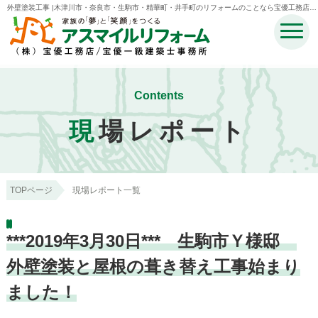
外壁塗装工事 |木津川市・奈良市・生駒市・精華町・井手町のリフォームのことなら宝優工務店ア
スマイルリフォーム
Contents
現
場レポート
TOPページ
現場レポート一覧
***2019年3月30日*** 生駒市Ｙ様邸
外壁塗装と屋根の葺き替え工事始まり
ました！