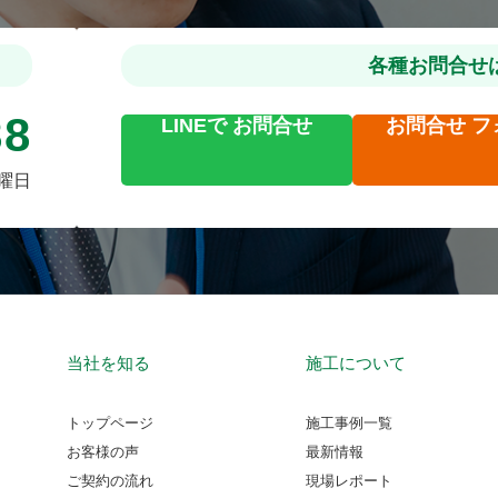
各種お問合せ
88
LINEで
お問合せ
お問合せ
フ
火曜日
当社を知る
施工について
トップページ
施工事例一覧
お客様の声
最新情報
ご契約の流れ
現場レポート