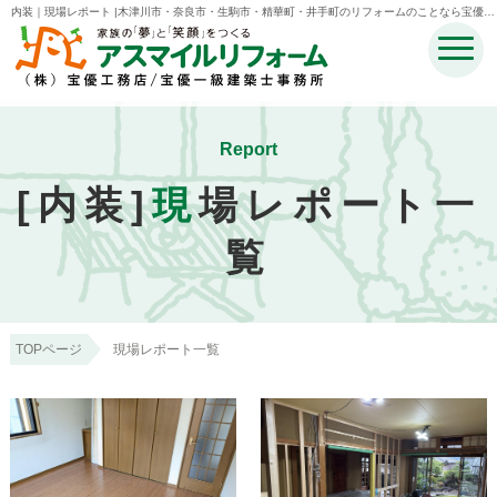
内装｜現場レポート |木津川市・奈良市・生駒市・精華町・井手町のリフォームのことなら宝優工
務店アスマイルリフォーム
Report
[内装]
現
場レポート一
覧
TOPページ
現場レポート一覧