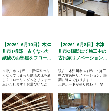
【2026年6月10日】木津
【2026年6月8日】木津
川市T様邸 古くなった
川市O様邸にて施工中の
絨毯のお部屋をフローリ
古民家リノベーションで
ングに！
は、天井が完成し、壁下
木津川市T様邸、一階洋室の古
地が進められておりま
現在、木津川市O様邸にて施工
くなってしまった絨毯の床を新
中の古民家リノベーション、順
す！
しくフローリングへとリフォー
調に進んでおります！
ムいたします！お選びいただい
天井ボードが張り終わり、壁の
たフローリングのカラーはチェ
下地を進めております。
リー柄で、現在の内装建材のカ
やはり、天井が出来ると一気に
ラーとコーディネートいたしま
お部屋感を感じることができま
した。
すよね。
引き続き、古民家リノベーショ