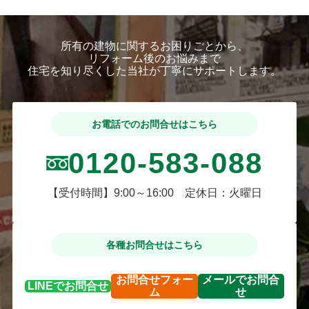
おります。配線が完了次第、天
井のボードを貼っていくような
流れとなります。
所有の建物に関するお困りごとから、
それでは、引き続き古民家リノ
リフォーム後のお悩みまで
ベーション工事を進めて参りま
住宅を知り尽くした当社が丁寧にサポートします。
す！下記から工事の様子をご覧
ください！
お電話でのお問合せはこちら
0120-583-088
【受付時間】9:00～16:00 定休日：火曜日
各種お問合せはこちら
お問合せ
フォー
メールで
お問合
LINEで
お問合せ
ム
せ