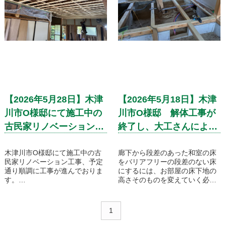
ン進めて参ります！
【2026年5月28日】木津
【2026年5月18日】木津
川市O様邸にて施工中の
川市O様邸 解体工事が
古民家リノベーション、
終了し、大工さんによる
順調に進んでおります！
床組が始まりました！
木津川市O様邸にて施工中の古
廊下から段差のあった和室の床
民家リノベーション工事、予定
をバリアフリーの段差のない床
通り順調に工事が進んでおりま
にするには、お部屋の床下地の
す。
高さそのものを変えていく必要
現在は、LDKの天井下地が完成
があります。大きな構造部材を
し、ほかのお部屋も天井の下地
残しつつ、白蟻の被害がないか
を組んでいこうといった所です
等も確認しながら丁寧に高さを
1
ね。
そろえて造作を進めていきま
電気の配線工事も順調に進んで
す！